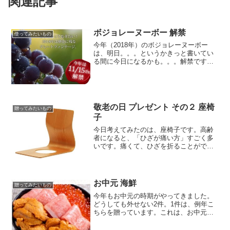
関連記事
ボジョレーヌーボー 解禁
使ってみたいもの
今年（2018年）のボジョレーヌーボー
は、明日。。。というかきっと書いてい
る間に今日になるかも。。。解禁です。
最強のワイン通販エノテカ･オンライ
ン。。もう予約で完売になっている商品
が見られますが、タイユバンの中には、
まだ注文できるものもある...
敬老の日 プレゼント その２ 座椅
贈ってみたいもの
子
今日考えてみたのは、座椅子です。高齢
者になると、「ひざが痛い方」すごく多
いです。痛くて、ひざを折ることができ
ないから、椅子やベッドの生活が主にな
ってきます。。でも、和室・・・どうし
てもひざを折る機会が多く、足を伸ばし
て座っている高齢者をよく...
お中元 海鮮
贈ってみたいもの
今年もお中元の時期がやってきました。
どうしても外せない2件。1件は、例年こ
ちらを贈っています。これは、お中元用
のエビスビールの定価5,000円のギフトで
すが、このお店（あぶらじん楽天店）は