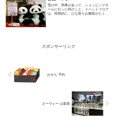
雪の中、用事があって、ショッピングモ
ールに行った時のこと。イベントフロア
は、時期的に、ひな祭りお雛様がたくさ
ん飾られていました。と、その中に、パ
ンダのぬいぐるみが・・・しかも、吉徳
大光フロア責任者が仕事の知り合いなの
で、捕まえて、早速インタ...
スポンサーリンク
おせち 予約
ヌーヴォー 山梨産