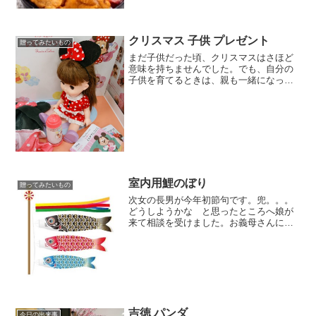
安いのでかなりお得です。重いのでネッ
トで買うと楽です...
クリスマス 子供 プレゼント
贈ってみたいもの
まだ子供だった頃、クリスマスはさほど
意味を持ちませんでした。でも、自分の
子供を育てるときは、親も一緒になっ
て、クリスマスを楽しんだものです。ち
なみに、どの子も、小学校が終わるころ
までは、サンタは実在すると信じていま
した。プレゼントを内緒で買...
室内用鯉のぼり
贈ってみたいもの
次女の長男が今年初節句です。兜。。。
どうしようかな と思ったところへ娘が
来て相談を受けました。お義母さんに
「兜を譲りたいから、飾ってくれない
か」と言われた。「もしも、ご実家で考
えているようなら無理にとは言わないけ
ど。。。」とは言ってくれたけ...
吉徳 パンダ
今日の出来事