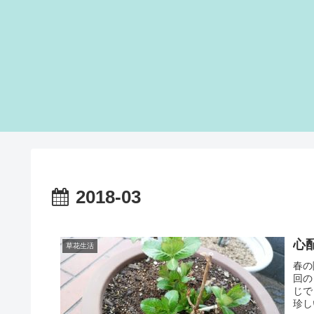
2018-03
心
草花生活
春の
回の
じで
珍し