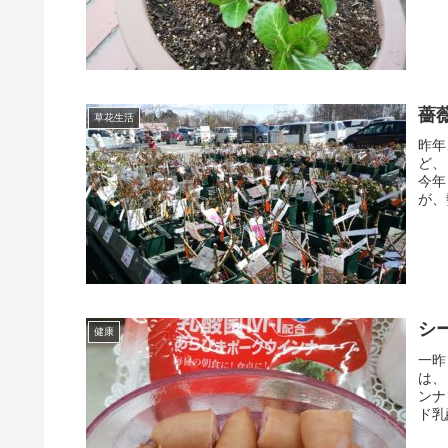
薔
草花生活
昨年
ど、
今年
が、
シ
健康
一昨
は、
ンナ
ド乳