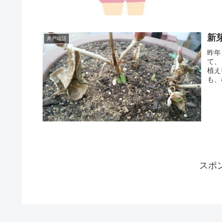
新
井戸端話
昨年
て、
植え
も、
スポ