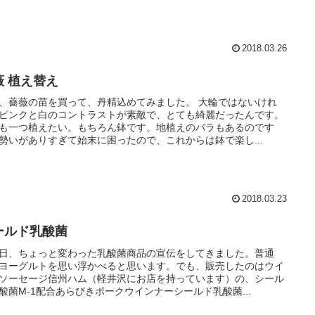
2018.03.26
薇 植え替え
、薔薇の苗を買って、丹精込めてみました。 大輪ではないけれ
ピンクと白のコントラストが素敵で、とても綺麗だったんです。
も一つ植えたい。もちろん鉢です。地植えのバラもあるのです
勢いがありすぎて始末に困ったので、これからは鉢で楽し...
2018.03.23
ールド乳酸菌
日、ちょっと変わった乳酸菌商品の宣伝をしてきました。普通
ヨーグルトを思い浮かべると思います。でも、販売したのはウイ
ソーセージ信州ハム（軽井沢にお店を持っています）の、シール
酸菌M‐1配合あらびきポークウインナーシールド乳酸菌...