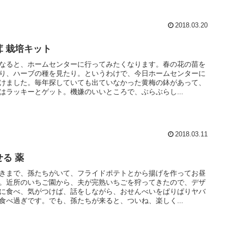
2018.03.20
茸 栽培キット
なると、ホームセンターに行ってみたくなります。春の花の苗を
り、ハーブの種を見たり。というわけで、今日ホームセンターに
けました。毎年探していても出ていなかった黄梅の鉢があって、
はラッキーとゲット。機嫌のいいところで、ぶらぶらし...
2018.03.11
せる 薬
きまで、孫たちがいて、フライドポテトとから揚げを作ってお昼
。近所のいちご園から、夫が完熟いちごを狩ってきたので、デザ
に食べ、気がつけば、話をしながら、おせんべいをぱりぱりヤバ
食べ過ぎです。でも、孫たちが来ると、ついね、楽しく...