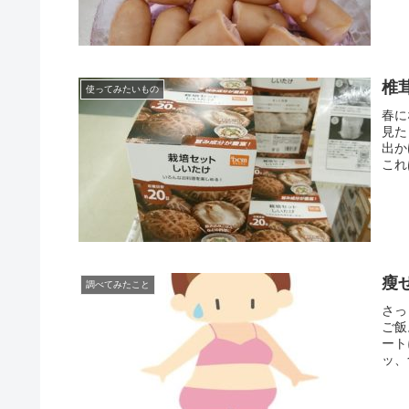
椎
使ってみたいもの
春に
見た
出か
これ
瘦
調べてみたこと
さっ
ご飯
ート
ッ、