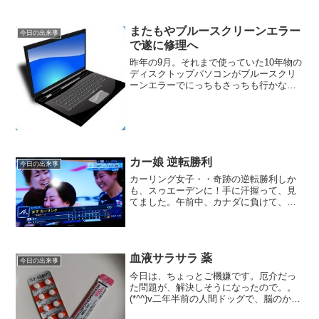
またもやブルースクリーンエラー
今日の出来事
で遂に修理へ
昨年の9月。それまで使っていた10年物の
ディスクトップパソコンがブルースクリ
ーンエラーでにっちもさっちも行かなく
なりました。Windows７から、更新とし
てWindows10をインストールしていたの
ですが、ネットのいろいろな情報をみる
とそう...
カー娘 逆転勝利
今日の出来事
カーリング女子・・奇跡の逆転勝利しか
も、スゥエーデンに！手に汗握って、見
てました。午前中、カナダに負けて、ど
う立て直してくるのかと思いました
が・・・相手が、スゥエーデンだから、
簡単には、勝たせてくれないよね。。。
胃が痛くなるくらい、じーーー...
血液サラサラ 薬
今日の出来事
今日は、ちょっとご機嫌です。厄介だっ
た問題が、解決しそうになったので。。
(*^^)v二年半前の人間ドッグで、脳のかな
り主要な部分の血管がほぼつまりかかっ