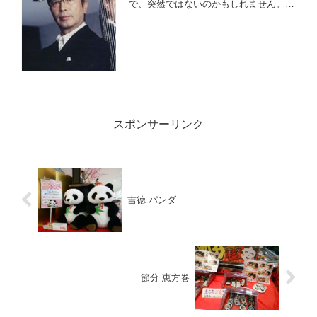
で、突然ではないのかもしれません。志
村けん氏といえば、我々の世代にとって
は「ドリフターズ」、「8時だョ！全員集
合」です。子供に見せたくないワースト
番組と揶揄されながらも...
スポンサーリンク
吉徳 パンダ
節分 恵方巻