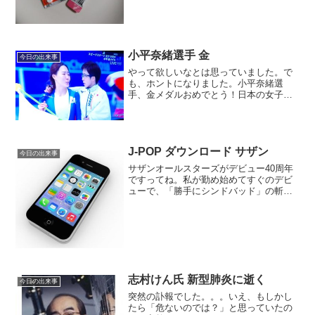
ていることがわかりました。MRAで見る
と、白く写った太い血管の途中が真っ黒
で途切れており...
小平奈緒選手 金
今日の出来事
やって欲しいなとは思っていました。で
も、ホントになりました。小平奈緒選
手、金メダルおめでとう！日本の女子ス
ピードスケートで、初めての快挙です。
最初、スタートで、足が少し動いて、フ
ライイングかも・・と思いましたが、無
事スタート。途中から、ぐん...
J-POP ダウンロード サザン
今日の出来事
サザンオールスターズがデビュー40周年
ですってね。私が勤め始めてすぐのデビ
ューで、「勝手にシンドバッド」の斬新
さにびっくりしたもんです。大人の方た
ちからは、「あんな何を言っているのか
よく聞き取れないものは、歌じゃない」
なんて言われたりして。...
志村けん氏 新型肺炎に逝く
今日の出来事
突然の訃報でした。。。いえ、もしかし
たら「危ないのでは？」と思っていたの