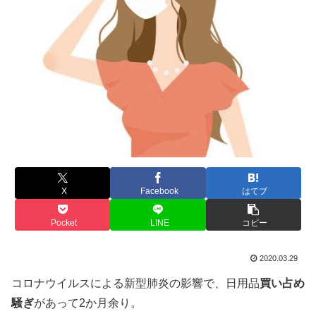
X
Facebook
はてブ
Pocket
LINE
コピー
2020.03.29
コロナウイルスによる新型肺炎の影響で、日用品
買い占め
騒ぎ
があって2か月余り。