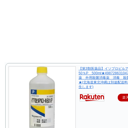
【第3類医薬品】イソプロピル
50％P 500ml★498728631
薬 外用殺菌消毒薬 消毒 殺
★(北海道東北沖縄は別途配送料1
生します)
楽