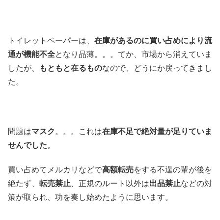
トイレットペーパーは、
在庫があるのに買い占めにより流
通が機能不全
となり品薄。。。てか、市場から消えていま
したが、
もともと在るもの
なので、どうにか戻ってきまし
た。
問題は
マスク
。。。これは
在庫不足で絶対量が足りていま
せんでした
。
買い占めてメルカリなどで
高額転売
をする不逞の輩が後を
絶たず、
転売禁止
、正規のルート以外は
出品禁止
などの対
策が取られ、功を奏し始めたように思います。