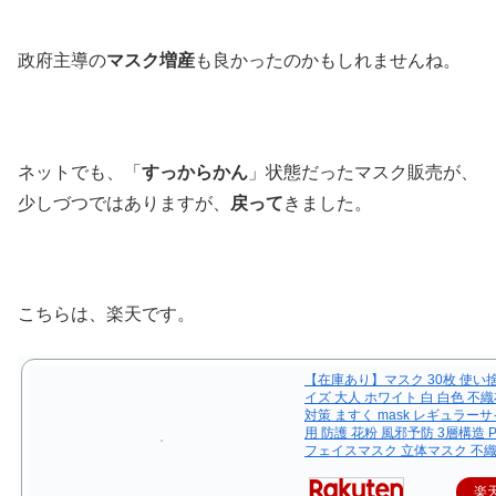
政府主導の
マスク増産
も良かったのかもしれませんね。
ネットでも、「
すっからかん
」状態だったマスク販売が、
少しづつではありますが、
戻って
きました。
こちらは、楽天です。
【在庫あり】マスク 30枚 使い
イズ 大人 ホワイト 白 白色 不
対策 ますく mask レギュラー
用 防護 花粉 風邪予防 3層構造 P
フェイスマスク 立体マスク 不
楽