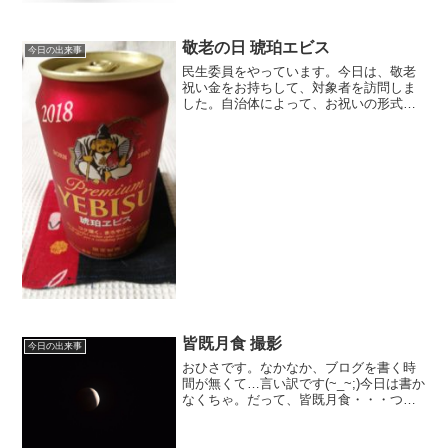
敬老の日 琥珀エビス
今日の出来事
民生委員をやっています。今日は、敬老
祝い金をお持ちして、対象者を訪問しま
した。自治体によって、お祝いの形式は
色々でしょうが、私の住んでいる自治体
は77歳、88歳、100歳以上のタイミング
で、お祝い金が出ます。高額ではなく、
77歳3000円、...
皆既月食 撮影
今日の出来事
おひさです。なかなか、ブログを書く時
間が無くて…言い訳です(~_~;)今日は書か
なくちゃ。だって、皆既月食・・・つい
に見ました。望遠レンズで、写真撮りま
したよとは言っても、三脚ないから、シ
ャッターを長押しできなくて、こんな具