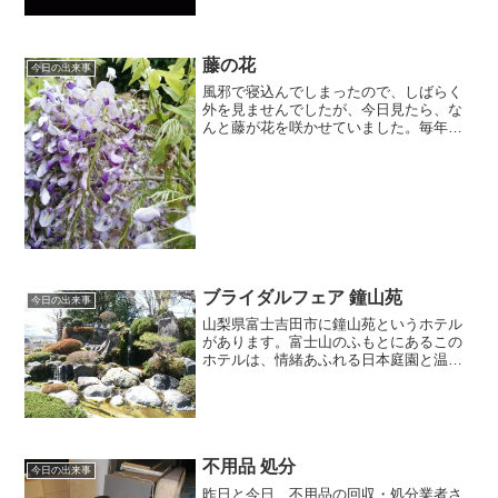
合です。これは、...
藤の花
今日の出来事
風邪で寝込んでしまったので、しばらく
外を見ませんでしたが、今日見たら、な
んと藤が花を咲かせていました。毎年、
すごい勢いで枝が伸び、切るのに大わら
わですが、春の花が咲くときだけは癒さ
れます。きれいな藤色。品の良いうす紫
で、しかも長く垂れ下がっ...
ブライダルフェア 鐘山苑
今日の出来事
山梨県富士吉田市に鐘山苑というホテル
があります。富士山のふもとにあるこの
ホテルは、情緒あふれる日本庭園と温泉
が特長の、なかなかグッドなホテルで
す。昨日、このホテルのブライダルフェ
アにお仕事に行ってきました。ちょっと
時間があったので、お庭や式...
不用品 処分
今日の出来事
昨日と今日、不用品の回収・処分業者さ