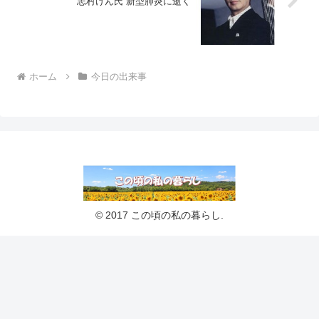
志村けん氏 新型肺炎に逝く
ホーム
今日の出来事
© 2017 この頃の私の暮らし.