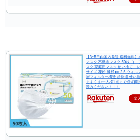
【3~5日内国内発送 送料無料
マスク 不織布マスク 50枚 白
スク 家庭用マスク 使い捨て 
サイズ 花粉 風邪 pm2.5 ウィル
層フィルター構造 超快適 使い
ますく お一人様1点まで必ず商
読みください！！！
楽