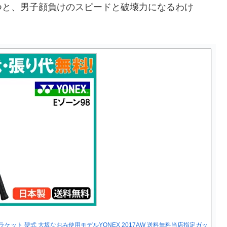
つと、男子顔負けのスピードと破壊力になるわけ
ニス ラケット 硬式 大坂なおみ使用モデルYONEX 2017AW 送料無料当店指定ガッ