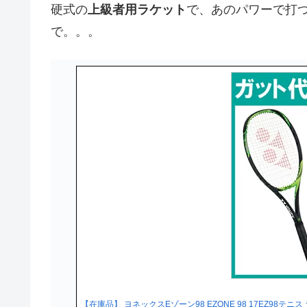
硬式の
上級者用ラケット
で、あのパワーで打
で。。。
【在庫品】 ヨネックスEゾーン98 EZONE 98 17EZ98テ