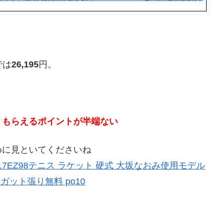
では
26,195
円。
、もらえるポイントが半端ない
めに見といてくださいね
 17EZ98テニス ラケット 硬式 大坂なおみ使用モデル
ガット張り無料 po10