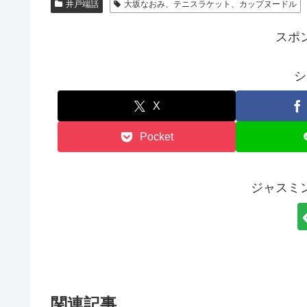
井戸端話
大坂なおみ、テニスラケット、カップヌードル
スポ
シ
X
Pocket
ジャスミ
関連記事