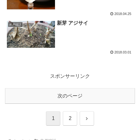
2018.04.25
新芽 アジサイ
井戸端話
2018.03.01
スポンサーリンク
次のページ
次
1
2
へ